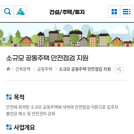
주요 메뉴로 건너뛰기
본문으로가기
건설/주택/토지
소규모 공동주택 안전점검 지원
건축정책
공동주택
소규모 공동주택 안전점검 지원
목적
안전에 취약한 소규모 공동주택에 대하여 안전점검 지원으로 입주자
불안감 해소 및 안전관리 강화
사업개요