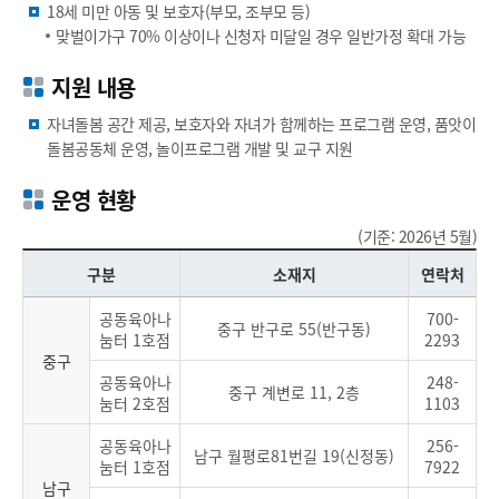
18세 미만 아동 및 보호자(부모, 조부모 등)
맞벌이가구 70% 이상이나 신청자 미달일 경우 일반가정 확대 가능
지원 내용
자녀돌봄 공간 제공, 보호자와 자녀가 함께하는 프로그램 운영, 품앗이
돌봄공동체 운영, 놀이프로그램 개발 및 교구 지원
운영 현황
(기준: 2026년 5월)
구분
소재지
연락처
공동육아나
700-
중구 반구로 55(반구동)
눔터 1호점
2293
중구
공동육아나
248-
중구 계변로 11, 2층
눔터 2호점
1103
공동육아나
256-
남구 월평로81번길 19(신정동)
눔터 1호점
7922
남구