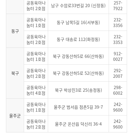
공동육아나
257-
남구 수암로33번길 20 (신정동)
눔터 2호점
7922
공동육아나
232-
동구 남목5길 16(서부동)
눔터 1호점
3356
동구
공동육아나
232-
동구 대송로 112(화정동)
눔터 2호점
3353
공동육아나
912-
북구 강동산하5로 66(산하동)
눔터 1호점
0027
공동육아나
292-
북구
북구 강동산하5로 52(산하동)
눔터 2호점
2007
공동육아나
298-
북구 박상진3로 25(송정동)
눔터 4호점
6002
공동육아나
242-
울주군 범서읍 점촌5길 39-7
눔터 1호점
9600
울주군
공동육아나
242-
울주군 온산읍 덕신리 36-4
눔터 2호점
9600