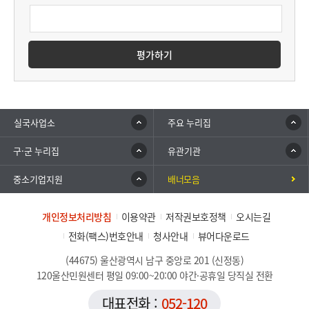
평가하기
실국사업소
주요 누리집
구·군 누리집
유관기관
중소기업지원
배너모음
개인정보처리방침
이용약관
저작권보호정책
오시는길
전화(팩스)번호안내
청사안내
뷰어다운로드
(44675) 울산광역시 남구 중앙로 201 (신정동)
120울산민원센터 평일 09:00~20:00 야간·공휴일 당직실 전환
대표전화 :
052-120