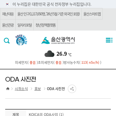
주요 메뉴로 건너뛰기
본문으로가기
이 누리집은 대한민국 공식 전자정부 누리집입니다.
재난대응
울산 인구(1,117,650명, '26년 5월 기준 외국인 포함)
울산스마트맵
울산관광
일자리포털
청년정책플랫폼
26.9
℃
미세먼지(
좋음
)
초미세먼지(
좋음
)
방사능수치(
113( nSv/h)
)
ODA 사진전
시정소식
홍보
ODA 사진전
제목
KOICA의 ODA사업 (1)