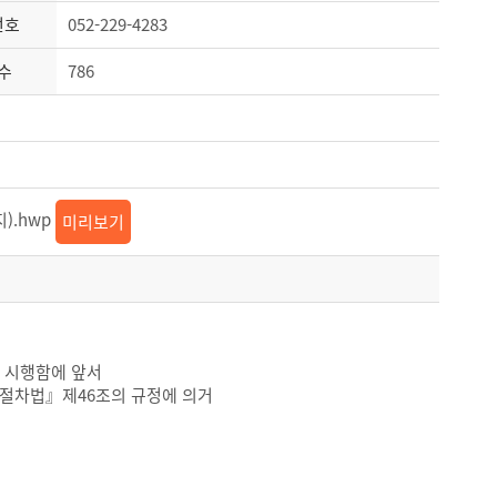
번호
052-229-4283
수
786
).hwp
미리보기
축 시행함에 앞서
정절차법』제46조의 규정에 의거