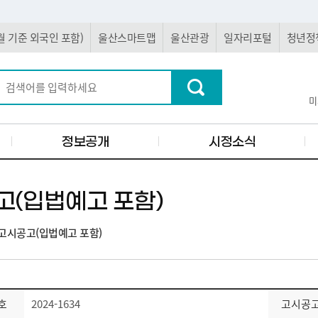
 5월 기준 외국인 포함)
울산스마트맵
울산관광
일자리포털
청년정
미
정보공개
시정소식
고(입법예고 포함)
고시공고(입법예고 포함)
호
2024-1634
고시공