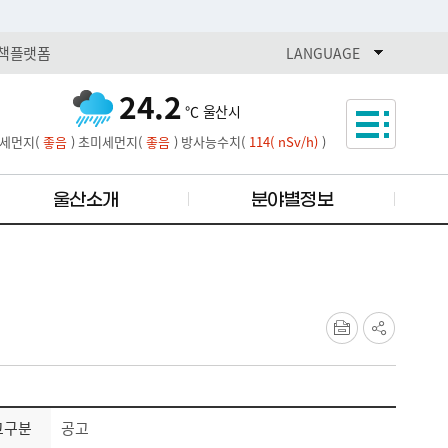
책플랫폼
열기
LANGUAGE
24.2
℃
울산시
세먼지(
좋음
)
초미세먼지(
좋음
)
방사능수치(
114( nSv/h)
)
울산소개
분야별정보
고구분
공고