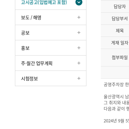
고시공고(입법예고 포함)
담당자
보도 / 해명
담당부서
제목
공보
게재 일자
홍보
첨부파일
주·월간 업무계획
시험정보
공영주차장 한
울산광역시 남
그 취지와 내
다음과 같이 
2024년 9월 