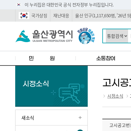
주요 메뉴로 건너뛰기
본문으로가기
이 누리집은 대한민국 공식 전자정부 누리집입니다.
국가상징
재난대응
울산 인구(1,117,650명, '26년
민 원
소통참여
고시공
시정소식
시정소식
새소식
고시공고번