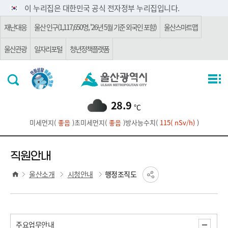
주요 메뉴로 건너뛰기
본문으로가기
이 누리집은 대한민국 공식 전자정부 누리집입니다.
재난대응
울산 인구(1,117,650명, '26년 5월 기준 외국인 포함)
울산스마트맵
울산관광
일자리포털
청년정책플랫폼
28.9
℃
미세먼지(
좋음
)
초미세먼지(
좋음
)
방사능수치(
115( nSv/h)
)
직원안내
울산소개
시청안내
행정조직도
주요업무안내