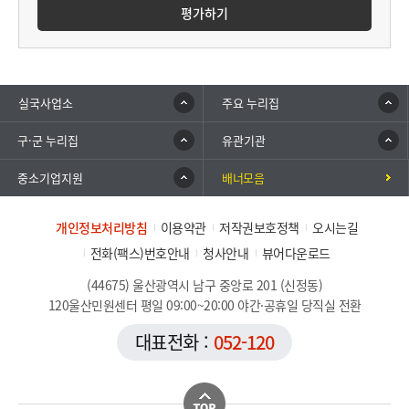
평가하기
실국사업소
주요 누리집
구·군 누리집
유관기관
중소기업지원
배너모음
개인정보처리방침
이용약관
저작권보호정책
오시는길
전화(팩스)번호안내
청사안내
뷰어다운로드
(44675) 울산광역시 남구 중앙로 201 (신정동)
120울산민원센터 평일 09:00~20:00 야간·공휴일 당직실 전환
대표전화 :
052-120