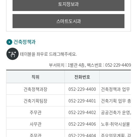
토지정보과
스마트도시과
건축정책과
테이블을 좌우로 드래그해주세요.
부서위치 : 1별관 4층, 팩스번호 : 052-229-4409
직위
전화번호
건축정책과장
052-229-4400
건축정책과 업무 총
건축기획팀장
052-229-4401
건축기획 업무 총괄
주무관
052-229-4402
공공건축가 운영, 
사무관
052-229-4406
노후·취약시설물 및 
주무관
052-229-4404
주요업무계획, 감사