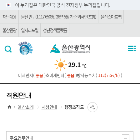
주요 메뉴로 건너뛰기
본문으로가기
이 누리집은 대한민국 공식 전자정부 누리집입니다.
재난대응
울산 인구(1,117,650명, '26년 5월 기준 외국인 포함)
울산스마트맵
울산관광
일자리포털
청년정책플랫폼
29.1
℃
미세먼지(
좋음
)
초미세먼지(
좋음
)
방사능수치(
112( nSv/h)
)
직원안내
울산소개
시청안내
행정조직도
주요업무안내