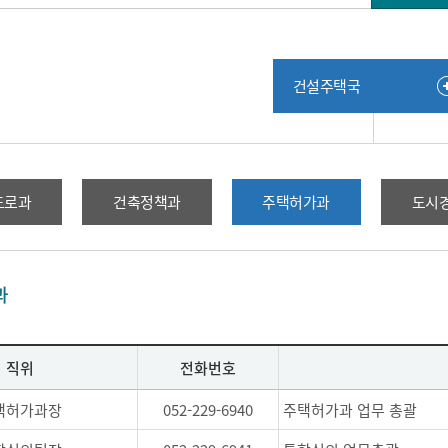
건설주택국
도로과
건축정책과
주택허가과
도시
과
직위
전화번호
택허가과장
052-229-6940
주택허가과 업무 총괄