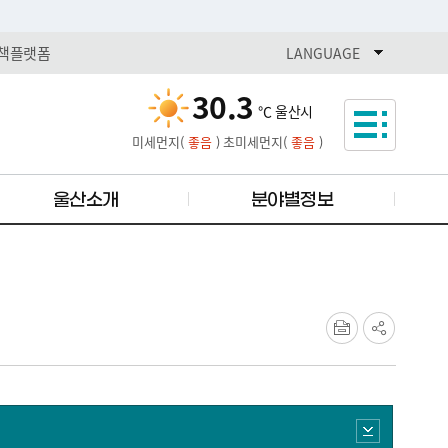
책플랫폼
열기
LANGUAGE
30.3
℃
울산시
미세먼지(
좋음
)
초미세먼지(
좋음
)
울산소개
분야별정보