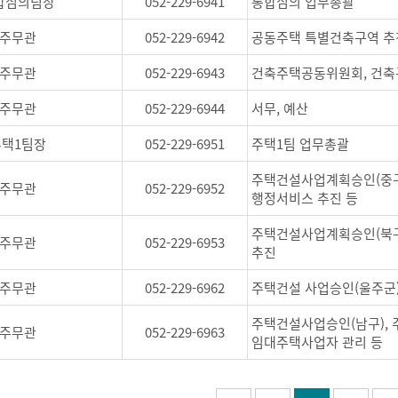
합심의팀장
052-229-6941
통합심의 업무총괄
주무관
052-229-6942
공동주택 특별건축구역 추
주무관
052-229-6943
건축주택공동위원회, 건축
주무관
052-229-6944
서무, 예산
주택1팀장
052-229-6951
주택1팀 업무총괄
주택건설사업계획승인(중구,
주무관
052-229-6952
행정서비스 추진 등
주택건설사업계획승인(북구
주무관
052-229-6953
추진
주무관
052-229-6962
주택건설 사업승인(울주군)
주택건설사업승인(남구), 
주무관
052-229-6963
임대주택사업자 관리 등