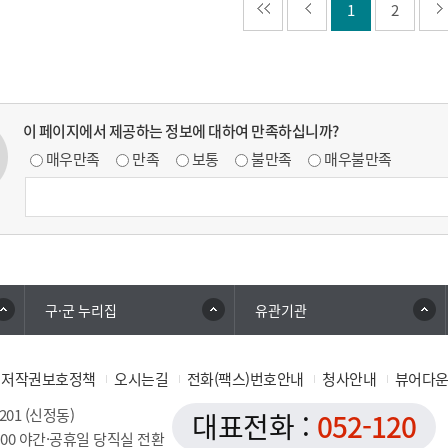
1
2
이 페이지에서 제공하는 정보에 대하여 만족하십니까?
매우만족
만족
보통
불만족
매우불만족
구·군 누리집
유관기관
저작권보호정책
오시는길
전화(팩스)번호안내
청사안내
뷰어다
201 (신정동)
대표전화 :
052-120
0:00 야간·공휴일 당직실 전환