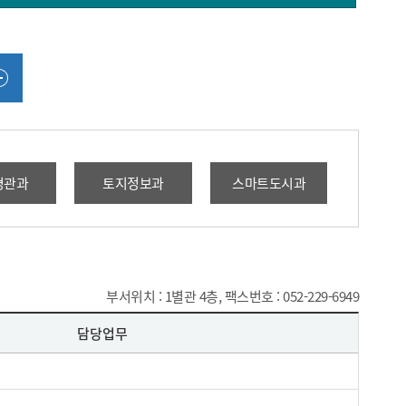
경관과
토지정보과
스마트도시과
부서위치 : 1별관 4층, 팩스번호 : 052-229-6949
담당업무