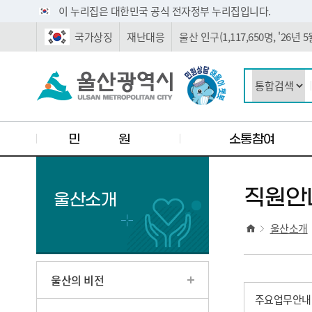
주요 메뉴로 건너뛰기
본문으로가기
이 누리집은 대한민국 공식 전자정부 누리집입니다.
국가상징
재난대응
울산 인구(1,117,650명, '26년
민 원
소통참여
직원안
울산소개
울산소개
울산의 비전
주요업무안내