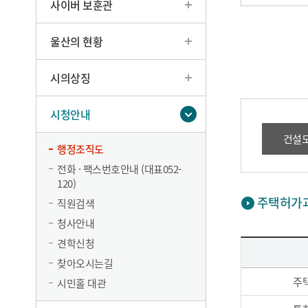
사이버 보훈관
울산의 현황
시의상징
시청안내
건설
행정조직도
전화 · 팩스번호안내 (대표052-
120)
주택허가
직원검색
청사안내
견학신청
찾아오시는길
주
시민홀 대관