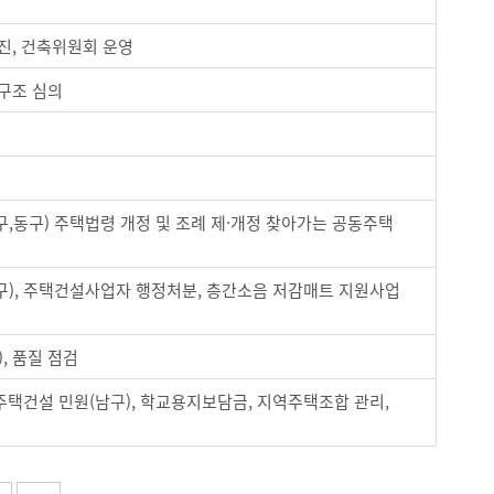
진, 건축위원회 운영
구조 심의
동구) 주택법령 개정 및 조례 제·개정 찾아가는 공동주택
), 주택건설사업자 행정처분, 층간소음 저감매트 지원사업
, 품질 점검
주택건설 민원(남구), 학교용지보담금, 지역주택조합 관리,