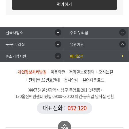
평가하기
실국사업소
주요 누리집
구·군 누리집
유관기관
중소기업지원
배너모음
개인정보처리방침
이용약관
저작권보호정책
오시는길
전화(팩스)번호안내
청사안내
뷰어다운로드
(44675) 울산광역시 남구 중앙로 201 (신정동)
120울산민원센터 평일 09:00~20:00 야간·공휴일 당직실 전환
대표전화 :
052-120