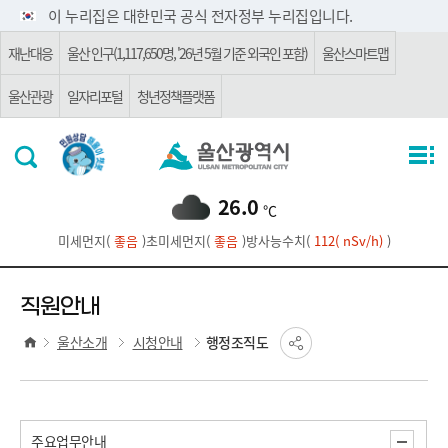
주요 메뉴로 건너뛰기
본문으로가기
이 누리집은 대한민국 공식 전자정부 누리집입니다.
재난대응
울산 인구(1,117,650명, '26년 5월 기준 외국인 포함)
울산스마트맵
울산관광
일자리포털
청년정책플랫폼
26.0
℃
미세먼지(
좋음
)
초미세먼지(
좋음
)
방사능수치(
112( nSv/h)
)
직원안내
울산소개
시청안내
행정조직도
주요업무안내