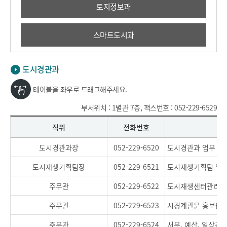
토지정보과
스마트도시과
도시경관과
테이블을 좌우로 드래그해주세요.
부서위치 : 1별관 7층, 팩스번호 : 052-229-6529
직위
전화번호
도시경관과장
052-229-6520
도시경관과 업무 총
도시재생기획팀장
052-229-6521
도시재생기획팀 업무
주무관
052-229-6522
도시재생센터관리, 
주무관
052-229-6523
시경계관문 홍보물 
주무관
052-229-6524
서무, 예산, 일상경비