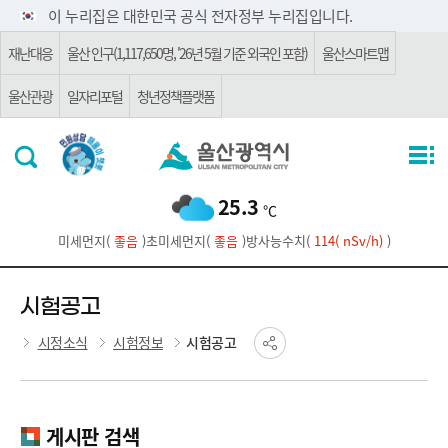
주요 메뉴로 건너뛰기
본문으로가기
이 누리집은 대한민국 공식 전자정부 누리집입니다.
재난대응
울산 인구(1,117,650명, '26년 5월 기준 외국인 포함)
울산스마트맵
울산관광
일자리포털
청년정책플랫폼
25.3
℃
미세먼지(
좋음
)
초미세먼지(
좋음
)
방사능수치(
114( nSv/h)
)
시험공고
시정소식
시험정보
시험공고
게시판 검색