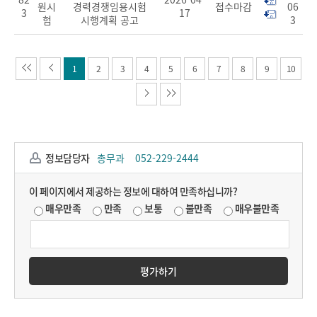
원시
경력경쟁임용시험
접수마감
06
3
17
험
시행계획 공고
3
1
2
3
4
5
6
7
8
9
10
정보담당자
총무과
052-229-2444
이 페이지에서 제공하는 정보에 대하여 만족하십니까?
매우만족
만족
보통
불만족
매우불만족
평가하기