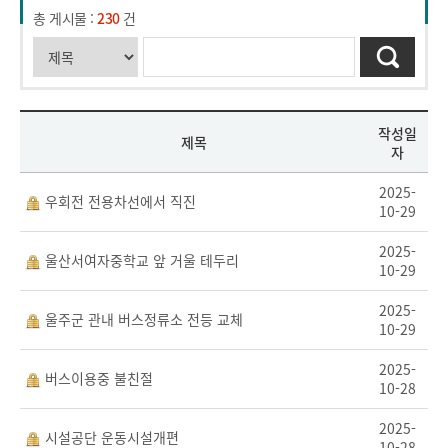
총 게시물 :
230
건
작성일
제목
자
2025-
우회전 전용차선에서 직진
10-29
2025-
울산서여자중학교 앞 거울 테두리
10-29
2025-
울주군 관내 버스정류소 전등 교체
10-29
2025-
버스이용중 불친절
10-28
2025-
시설공단 운동시설개편
10-28