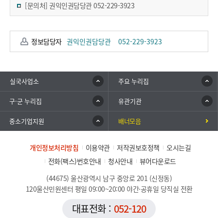
[문의처] 권익인권담당관 052-229-3923
정보담당자
권익인권담당관
052-229-3923
실국사업소
주요 누리집
구·군 누리집
유관기관
중소기업지원
배너모음
개인정보처리방침
이용약관
저작권보호정책
오시는길
전화(팩스)번호안내
청사안내
뷰어다운로드
(44675) 울산광역시 남구 중앙로 201 (신정동)
120울산민원센터 평일 09:00~20:00 야간·공휴일 당직실 전환
대표전화 :
052-120