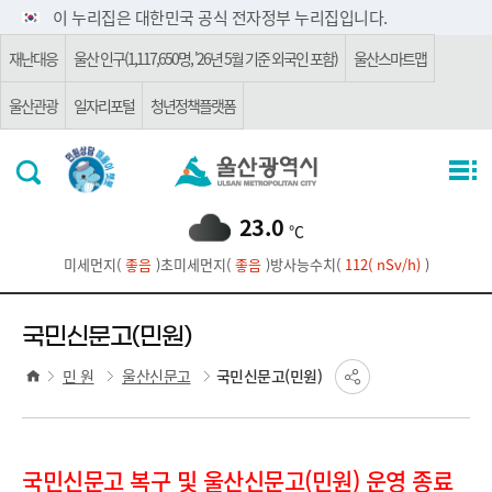
주요 메뉴로 건너뛰기
본문으로가기
이 누리집은 대한민국 공식 전자정부 누리집입니다.
재난대응
울산 인구(1,117,650명, '26년 5월 기준 외국인 포함)
울산스마트맵
울산관광
일자리포털
청년정책플랫폼
23.0
℃
미세먼지(
좋음
)
초미세먼지(
좋음
)
방사능수치(
112( nSv/h)
)
국민신문고(민원)
민 원
울산신문고
국민신문고(민원)
국민신문고 복구 및 울산신문고(민원) 운영 종료