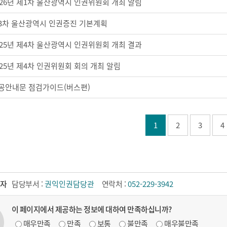
026년 제1차 울산광역시 인권위원회 개최 알림
3차 울산광역시 인권증진 기본계획
025년 제4차 울산광역시 인권위원회 개최 결과
025년 제4차 인권위원회 회의 개최 알림
공안내문 점검가이드(버스편)
1
2
3
4
자
담당부서 :
권익인권담당관
연락처 :
052-229-3942
이 페이지에서 제공하는 정보에 대하여 만족하십니까?
매우만족
만족
보통
불만족
매우불만족