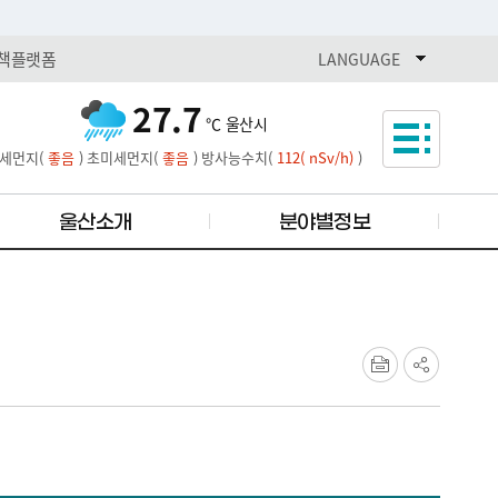
책플랫폼
열기
LANGUAGE
27.7
℃
울산시
세먼지(
좋음
)
초미세먼지(
좋음
)
방사능수치(
112( nSv/h)
)
울산소개
분야별정보