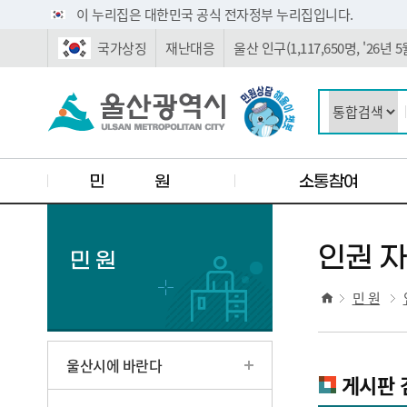
주요 메뉴로 건너뛰기
본문으로가기
이 누리집은 대한민국 공식 전자정부 누리집입니다.
국가상징
재난대응
울산 인구(1,117,650명, '26년
민 원
소통참여
인권 
민 원
민 원
울산시에 바란다
게시판 