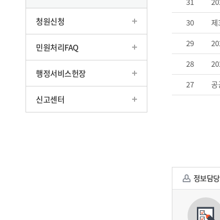
31
2
청원신청
30
제
29
2
민원처리FAQ
28
2
행정서비스헌장
27
공
신고센터
정보담당