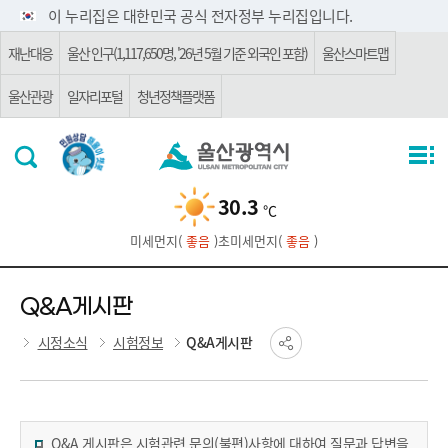
주요 메뉴로 건너뛰기
본문으로가기
이 누리집은 대한민국 공식 전자정부 누리집입니다.
재난대응
울산 인구(1,117,650명, '26년 5월 기준 외국인 포함)
울산스마트맵
울산관광
일자리포털
청년정책플랫폼
30.3
℃
미세먼지(
좋음
)
초미세먼지(
좋음
)
Q&A게시판
시정소식
시험정보
Q&A게시판
Q&A 게시판은 시험관련 문의(불편)사항에 대하여 질문과 답변을