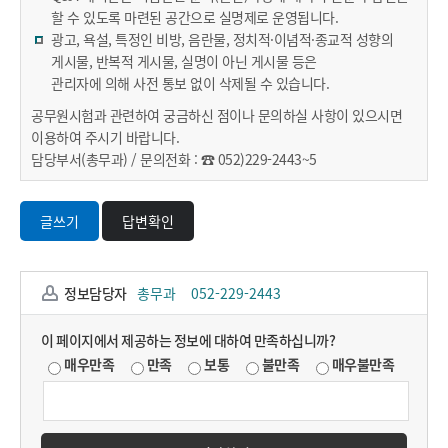
할 수 있도록 마련된 공간으로 실명제로 운영됩니다.
광고, 욕설, 특정인 비방, 음란물, 정치적·이념적·종교적 성향의
게시물, 반복적 게시물, 실명이 아닌 게시물 등은
관리자에 의해 사전 통보 없이 삭제될 수 있습니다.
공무원시험과 관련하여 궁금하신 점이나 문의하실 사항이 있으시면
이용하여 주시기 바랍니다.
담당부서(총무과) / 문의전화 : ☎
052)229-2443~5
글쓰기
답변확인
정보담당자
총무과
052-229-2443
이 페이지에서 제공하는 정보에 대하여 만족하십니까?
매우만족
만족
보통
불만족
매우불만족