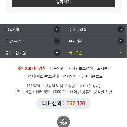
평가하기
실국사업소
주요 누리집
구·군 누리집
유관기관
중소기업지원
배너모음
개인정보처리방침
이용약관
저작권보호정책
오시는길
전화(팩스)번호안내
청사안내
뷰어다운로드
(44675) 울산광역시 남구 중앙로 201 (신정동)
120울산민원센터 평일 09:00~20:00 야간·공휴일 당직실 전환
대표전화 :
052-120