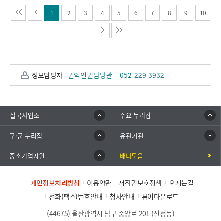
1
2
3
4
5
6
7
8
9
10
정보담당자
권익인권담당관
052-229-3932
실국사업소
주요 누리집
구·군 누리집
유관기관
중소기업지원
배너모음
개인정보처리방침
이용약관
저작권보호정책
오시는길
전화(팩스)번호안내
청사안내
뷰어다운로드
(44675) 울산광역시 남구 중앙로 201 (신정동)