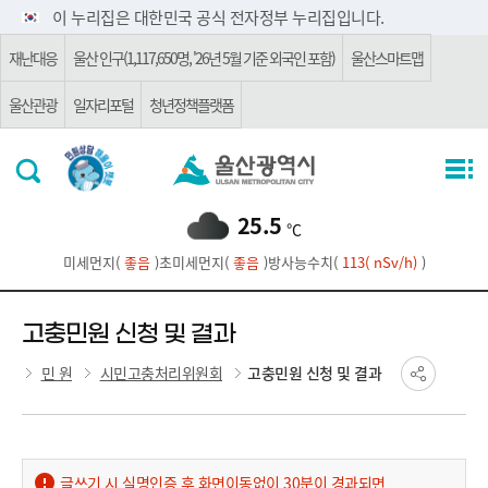
주요 메뉴로 건너뛰기
본문으로가기
이 누리집은 대한민국 공식 전자정부 누리집입니다.
재난대응
울산 인구(1,117,650명, '26년 5월 기준 외국인 포함)
울산스마트맵
울산관광
일자리포털
청년정책플랫폼
25.5
℃
미세먼지(
좋음
)
초미세먼지(
좋음
)
방사능수치(
113( nSv/h)
)
고충민원 신청 및 결과
민 원
시민고충처리위원회
고충민원 신청 및 결과
글쓰기 시 실명인증 후 화면이동없이 30분이 경과되면