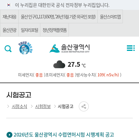
주요 메뉴로 건너뛰기
본문으로가기
이 누리집은 대한민국 공식 전자정부 누리집입니다.
재난대응
울산 인구(1,117,650명, '26년 5월 기준 외국인 포함)
울산스마트맵
울산관광
일자리포털
청년정책플랫폼
27.5
℃
미세먼지(
좋음
)
초미세먼지(
좋음
)
방사능수치(
109( nSv/h)
)
시험공고
시정소식
시험정보
시험공고
2026년도 울산광역시 수렵면허시험 시행계획 공고