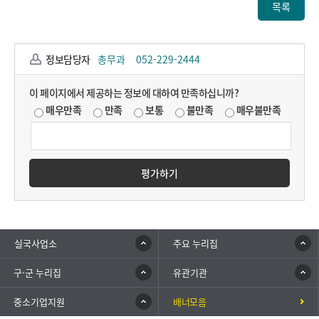
목록
정보담당자
총무과
052-229-2444
이 페이지에서 제공하는 정보에 대하여 만족하십니까?
매우만족
만족
보통
불만족
매우불만족
평가하기
실국사업소
주요 누리집
구·군 누리집
유관기관
중소기업지원
배너모음