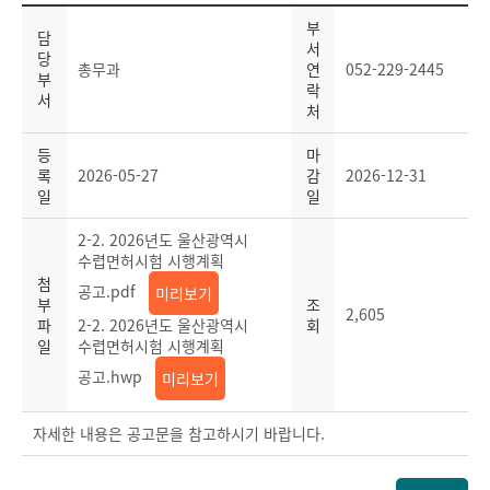
부
담
서
당
총무과
연
052-229-2445
부
락
서
처
등
마
록
2026-05-27
감
2026-12-31
일
일
2-2. 2026년도 울산광역시
수렵면허시험 시행계획
첨
공고.pdf
미리보기
부
조
2,605
파
2-2. 2026년도 울산광역시
회
일
수렵면허시험 시행계획
공고.hwp
미리보기
자세한 내용은 공고문을 참고하시기 바랍니다.