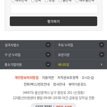
매우만족
만족
보통
불만족
매우불만족
평가하기
실국사업소
주요 누리집
구·군 누리집
유관기관
중소기업지원
배너모음
개인정보처리방침
이용약관
저작권보호정책
오시는길
전화(팩스)번호안내
청사안내
뷰어다운로드
(44675) 울산광역시 남구 중앙로 201 (신정동)
120울산민원센터 평일 09:00~20:00 야간·공휴일 당직실 전환