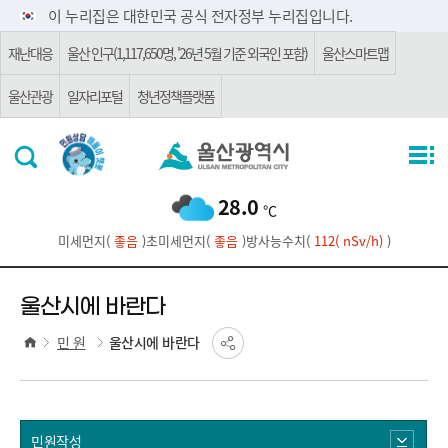
주요 메뉴로 건너뛰기
본문으로가기
이 누리집은 대한민국 공식 전자정부 누리집입니다.
재난대응
울산 인구(1,117,650명, '26년 5월 기준 외국인 포함)
울산스마트맵
울산관광
일자리포털
청년정책플랫폼
28.0
℃
미세먼지(
좋음
)
초미세먼지(
좋음
)
방사능수치(
112( nSv/h)
)
울산시에 바란다
민 원
울산시에 바란다
민원작성